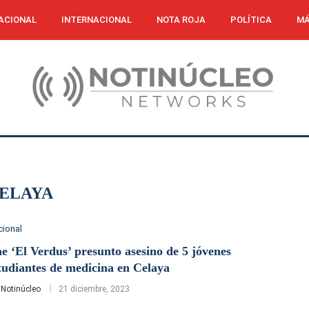
ACIONAL
INTERNACIONAL
NOTA ROJA
POLÍTICA
MÁ
ELAYA
cional
e ‘El Verdus’ presunto asesino de 5 jóvenes
tudiantes de medicina en Celaya
r
Notinúcleo
21 diciembre, 2023