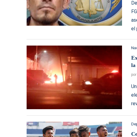
De
FG
as
el
Na
Ex
la
po
Un
el
re
De
Ce