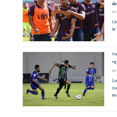
de
po
La
la
De
“C
po
Lu
cu
en