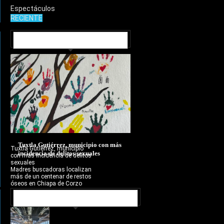
Espectáculos
RECIENTE
MUNICIPIOS
Tuxtla Gutiérrez, municipio con más
Tuxtla Gutiérrez, municipio
incidencia de delitos sexuales
con más incidencia de delitos
sexuales
Madres buscadoras localizan
más de un centenar de restos
óseos en Chiapa de Corzo
NOTICIAS RECIENTES