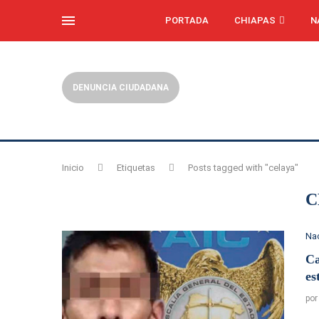
PORTADA
CHIAPAS
N
DENUNCIA CIUDADANA
Inicio
Etiquetas
Posts tagged with "celaya"
C
Na
Ca
es
po