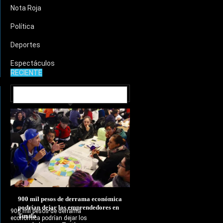
Nota Roja
Política
Deportes
Espectáculos
RECIENTE
MUNICIPIOS
900 mil pesos de derrama económica
podrían dejar los emprendedores en
900 mil pesos de derrama
Tuxtla
económica podrían dejar los