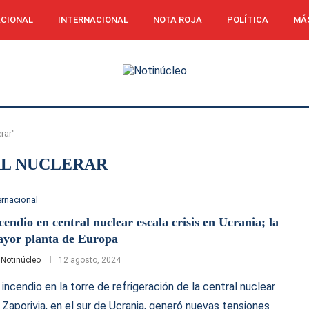
CIONAL
INTERNACIONAL
NOTA ROJA
POLÍTICA
MÁ
rar"
L NUCLERAR
ernacional
cendio en central nuclear escala crisis en Ucrania; la
yor planta de Europa
r
Notinúcleo
12 agosto, 2024
 incendio en la torre de refrigeración de la central nuclear
 Zaporiyia, en el sur de Ucrania, generó nuevas tensiones