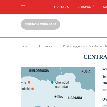
PORTADA
CHIAPAS
NA
DENUNCIA CIUDADANA
Inicio
Etiquetas
Posts tagged with "central nucle
CENTRA
Int
In
ma
po
Un
de