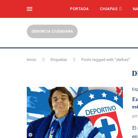
PORTADA
CHIAPAS
NA
DENUNCIA CIUDADANA
Inicio
Etiquetas
Posts tagged with "derbez"
D
Es
Eu
es
po
El
en