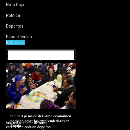
Nota Roja
Política
Deportes
Espectáculos
RECIENTE
MUNICIPIOS
900 mil pesos de derrama económica
podrían dejar los emprendedores en
900 mil pesos de derrama
Tuxtla
económica podrían dejar los