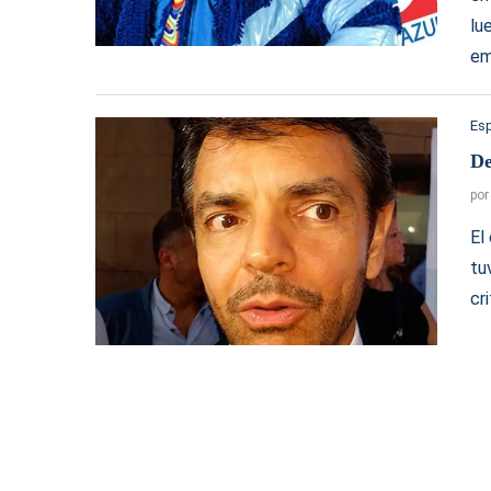
lu
em
Es
De
po
El
tu
cr