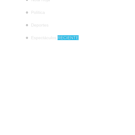
Política
Deportes
Espectáculos
RECIENTE
MUNICIPIOS
Impulsan programas prevención de accidentes en tricicleros en
Tapachula
Impulsan programas prevención de
accidentes en tricicleros en Tapachula
Presentan en Tapachula, el Atlas de
Peligros y Riesgos