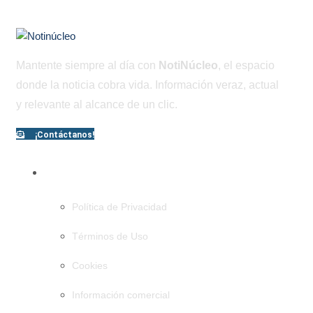
Mantente siempre al día con
NotiNúcleo
, el espacio
donde la noticia cobra vida. Información veraz, actual
y relevante al alcance de un clic.
¡Contáctanos!
PÁGINAS
Política de Privacidad
Términos de Uso
Cookies
Información comercial