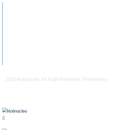
NOTICIAS RECIENTES
CNDH a favor de regular el uso de
celulares...
Conapred llama a evitar expresiones
discriminatorias contra personas mayores
Impulsan programas prevención de
accidentes en tricicleros en Tapachula
2026 Notinúcleo. All Right Reserved. Powered by
Freepi
Inc