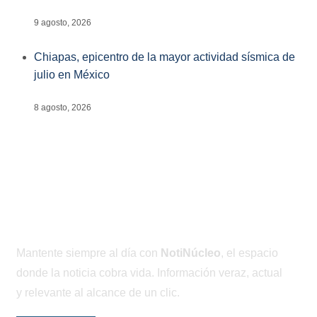
9 agosto, 2026
Chiapas, epicentro de la mayor actividad sísmica de
julio en México
8 agosto, 2026
Mantente siempre al día con
NotiNúcleo
, el espacio
donde la noticia cobra vida. Información veraz, actual
y relevante al alcance de un clic.