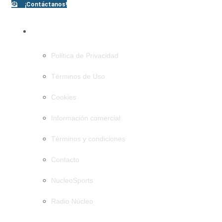
¡Contáctanos!
PÁGINAS
Política de Privacidad
Términos de Uso
Cookies
Información comercial
Términos y condiciones
Contacto
NucleoSports
Radio Núcleo