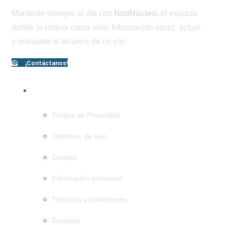
Mantente siempre al día con
NotiNúcleo
, el espacio
donde la noticia cobra vida. Información veraz, actual
y relevante al alcance de un clic.
¡Contáctanos!
PÁGINAS
Política de Privacidad
Términos de Uso
Cookies
Información comercial
Términos y condiciones
Contacto