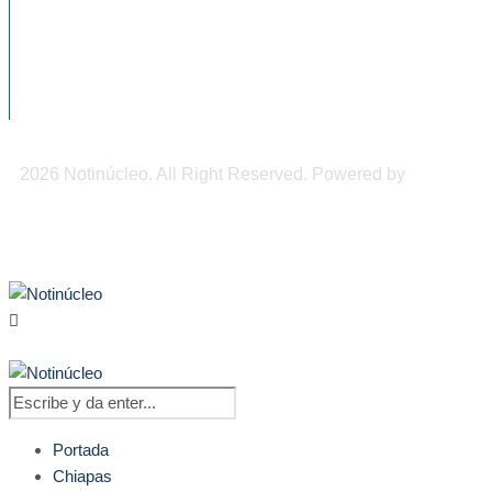
El alcohol llega a las aulas: casi 11% de...
900 mil pesos de derrama económica
podrían dejar los...
2026 Notinúcleo. All Right Reserved. Powered by
Freepi
Inc
Portada
Chiapas