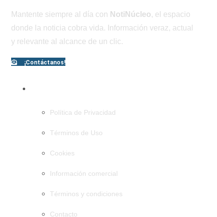
Mantente siempre al día con
NotiNúcleo
, el espacio
donde la noticia cobra vida. Información veraz, actual
y relevante al alcance de un clic.
¡Contáctanos!
PÁGINAS
Política de Privacidad
Términos de Uso
Cookies
Información comercial
Términos y condiciones
Contacto