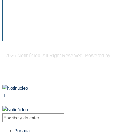
Chiapas será sede del Congreso
Internacional de Medicina de...
DIF Tuxtla atiende a más de 650 adultos
mayores
2026 Notinúcleo. All Right Reserved. Powered by
Freepi
Inc
Portada