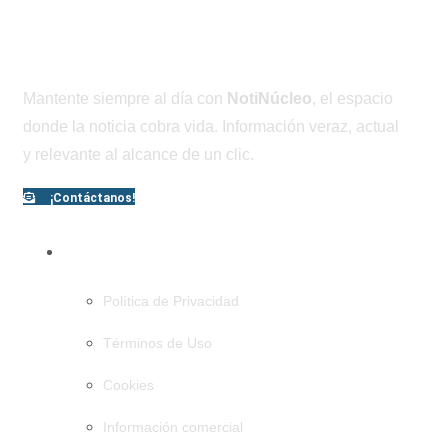
Mantente siempre al día con
NotiNúcleo
, el espacio
donde la noticia cobra vida. Información veraz, actual
y relevante al alcance de un clic.
¡Contáctanos!
PÁGINAS
Política de Privacidad
Términos de Uso
Cookies
Información comercial