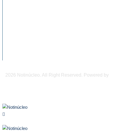
NOTICIAS RECIENTES
Aumentan los casos de sarampión en las
Américas, cuatro...
Reporta el sector hotelero de Chiapas,
disminución de presencia...
Alertan expertos por “el scroll infinito”; un
hábito de...
2026 Notinúcleo. All Right Reserved. Powered by
Freepi
Inc