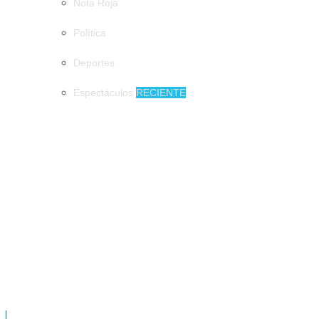
Nota Roja
Política
Deportes
Espectáculos
RECIENTE
MUNICIPIOS
900 mil pesos de derrama económica podrían dejar los
emprendedores en Tuxtla
900 mil pesos de derrama económica
podrían dejar los emprendedores en Tuxtla
Tapachula de fiesta en honor a San Agustín