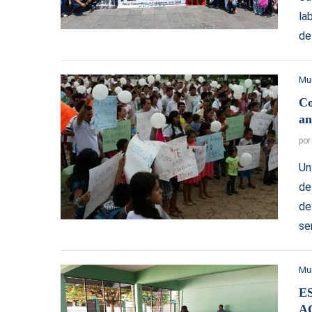
la
de
Mu
Co
an
po
Un
de
de
se
Mu
E
A