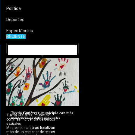
Política
Deportes
Espectáculos
RECIENTE
MUNICIPIOS
Tuxtla Gutiérrez, municipio con más
Tuxtla Gutiérrez, municipio
incidencia de delitos sexuales
con más incidencia de delitos
sexuales
Madres buscadoras localizan
más de un centenar de restos