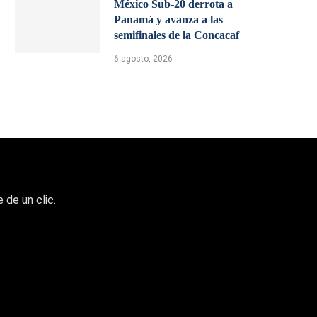
México Sub-20 derrota a
Panamá y avanza a las
semifinales de la Concacaf
6 agosto, 2026
 de un clic.