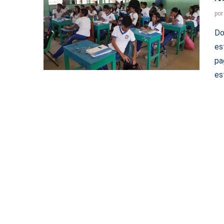
po
Do
es
pa
es