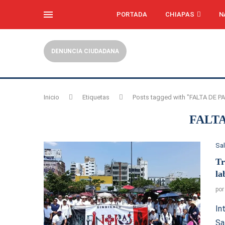
PORTADA
CHIAPAS
N
DENUNCIA CIUDADANA
Inicio
Etiquetas
Posts tagged with "FALTA DE 
FALT
Sa
Tr
la
po
In
Sa