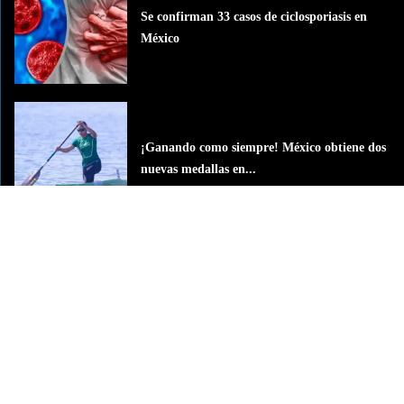
Se confirman 33 casos de ciclosporiasis en
México
¡Ganando como siempre! México obtiene dos
nuevas medallas en...
Disminuye la actividad del volcán de Fuego;
los evacuados...
La Grande del Sureste
La Grande del Sureste