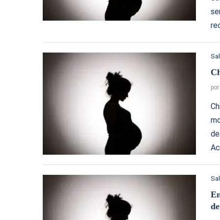
se
re
Sa
Ch
po
Ch
mo
de
Ac
Sa
En
de