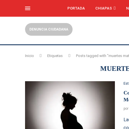
PORTADA
CHIAPAS
N
DENUNCIA CIUDADANA
Inicio
Etiquetas
Posts tagged with "muertes ma
MUERTE
Es
Co
Mé
po
La
co