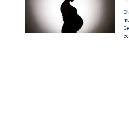
po
Ch
mu
Ge
co