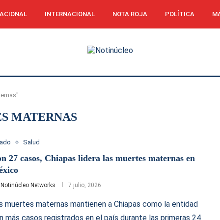
ACIONAL
INTERNACIONAL
NOTA ROJA
POLÍTICA
MÁ
ternas"
S MATERNAS
tado
Salud
n 27 casos, Chiapas lidera las muertes maternas en
xico
r
Notinúcleo Networks
7 julio, 2026
s muertes maternas mantienen a Chiapas como la entidad
n más casos registrados en el país durante las primeras 24