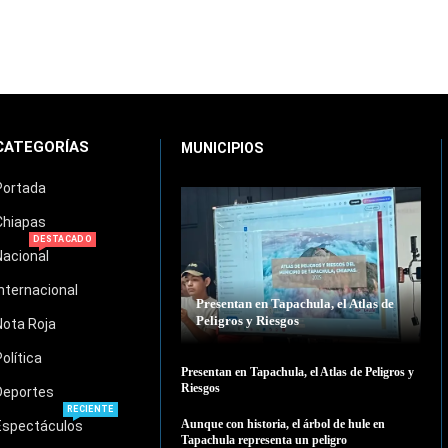
CATEGORÍAS
MUNICIPIOS
Portada
Chiapas
DESTACADO
Nacional
Internacional
Presentan en Tapachula, el Atlas de
Peligros y Riesgos
Nota Roja
Política
Presentan en Tapachula, el Atlas de Peligros y
Riesgos
Deportes
RECIENTE
Aunque con historia, el árbol de hule en
Espectáculos
Tapachula representa un peligro