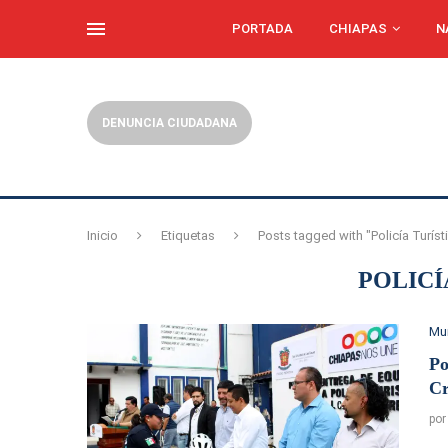
PORTADA
CHIAPAS
N
DENUNCIA CIUDADANA
Inicio
Etiquetas
Posts tagged with "Policía Turíst
POLICÍ
Mu
Po
Cr
po