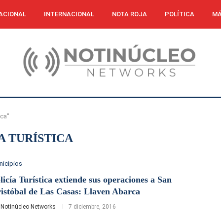
ACIONAL
INTERNACIONAL
NOTA ROJA
POLÍTICA
MÁ
ica"
A TURÍSTICA
nicipios
licía Turística extiende sus operaciones a San
istóbal de Las Casas: Llaven Abarca
r
Notinúcleo Networks
7 diciembre, 2016