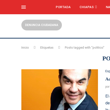
PORTADA
CHIAPAS
NA
DENUNCIA CIUDADANA
Inicio
Etiquetas
Posts tagged with "politico"
PO
Es
Ad
po
El
de
lo