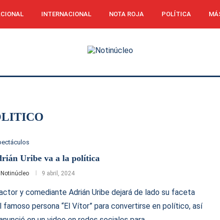
CIONAL
INTERNACIONAL
NOTA ROJA
POLÍTICA
MÁ
LITICO
pectáculos
rián Uribe va a la política
r
Notinúcleo
9 abril, 2024
 actor y comediante Adrián Uribe dejará de lado su faceta
l famoso persona “El Vítor” para convertirse en político, así
 anunció en un video en redes sociales para …