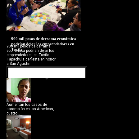
900 mil pesos de derrama económica
podrían dejar los emprendedores en
900 mil pesos de derrama
Tuxtla
económica podrían dejar los
emprendedores en Tuxtla
Tapachula de fiesta en honor
a San Agustín
NOTICIAS RECIENTES
Aumentan los casos de
sarampión en las Américas,
cuatro...