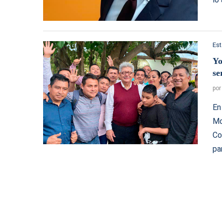
Es
Yo
se
po
En
Mo
Co
pa