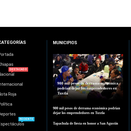
CATEGORÍAS
MUNICIPIOS
Portada
Chiapas
DESTACADO
Nacional
900 mil pesos de derrama económica
Internacional
podrían dejar los emprendedores en
Tuxtla
Nota Roja
Política
900 mil pesos de derrama económica podrían
dejar los emprendedores en Tuxtla
Deportes
RECIENTE
Tapachula de fiesta en honor a San Agustín
Espectáculos