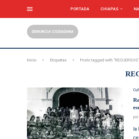
PORTADA
CHIAPAS
NA
DENUNCIA CIUDADANA
Inicio
Etiquetas
Posts tagged with "RECUERSOS
RE
Cul
Re
es
po
la
ce