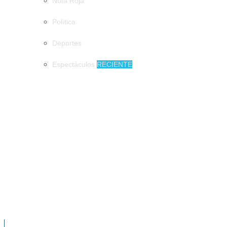
Nota Roja
Política
Deportes
Espectáculos
RECIENTE
MUNICIPIOS
Presentan en Tapachula, el Atlas de Peligros y Riesgos
Presentan en Tapachula, el Atlas de
Peligros y Riesgos
Aunque con historia, el árbol de hule en
Tapachula representa un peligro
NOTICIAS RECIENTES