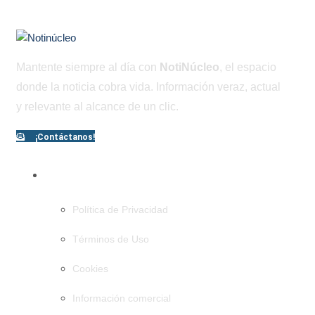
Mantente siempre al día con
NotiNúcleo
, el espacio
donde la noticia cobra vida. Información veraz, actual
y relevante al alcance de un clic.
¡Contáctanos!
PÁGINAS
Política de Privacidad
Términos de Uso
Cookies
Información comercial