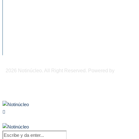
Origen del brote de diarrea explosiva en
EU aún...
Arabia Saudita, Pakistán y Turquía
conforman histórica alianza de...
Inflación de México en julio fue de 3.12 %...
2026 Notinúcleo. All Right Reserved. Powered by
Freepi
Inc