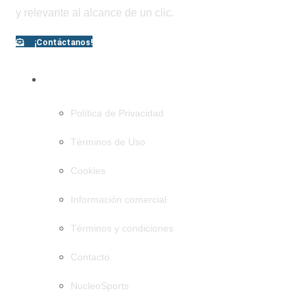
y relevante al alcance de un clic.
¡Contáctanos!
PÁGINAS
Política de Privacidad
Términos de Uso
Cookies
Información comercial
Términos y condiciones
Contacto
NucleoSports