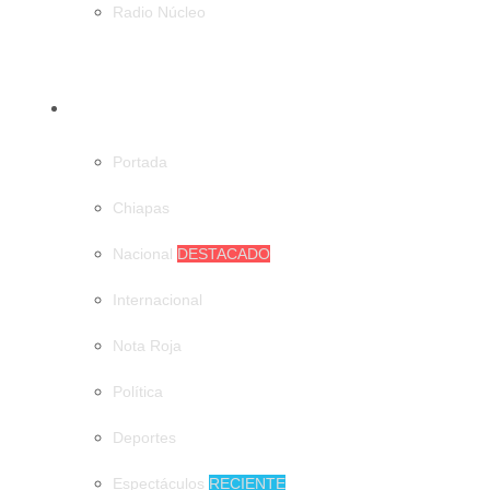
Radio Núcleo
CATEGORÍAS
Portada
Chiapas
Nacional
DESTACADO
Internacional
Nota Roja
Política
Deportes
Espectáculos
RECIENTE