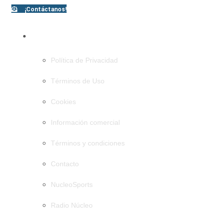
¡Contáctanos!
PÁGINAS
Política de Privacidad
Términos de Uso
Cookies
Información comercial
Términos y condiciones
Contacto
NucleoSports
Radio Núcleo