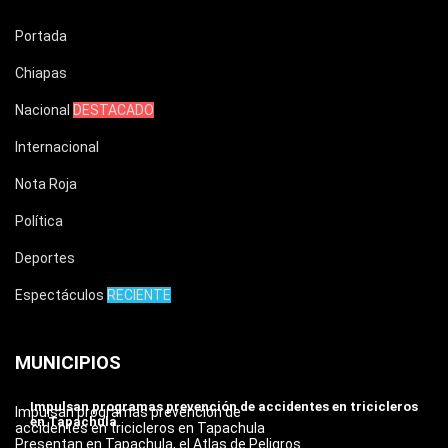
Portada
Chiapas
Nacional
DESTACADO
Internacional
Nota Roja
Política
Deportes
Espectáculos
RECIENTE
MUNICIPIOS
Impulsan programas prevención de accidentes en tricicleros
Impulsan programas prevención de
en Tapachula
accidentes en tricicleros en Tapachula
Presentan en Tapachula, el Atlas de Peligros