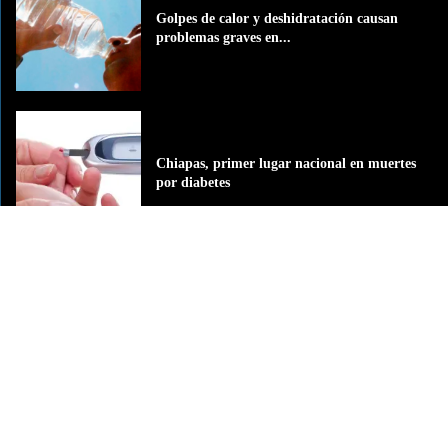
Golpes de calor y deshidratación causan
problemas graves en...
Chiapas, primer lugar nacional en muertes
por diabetes
Origen del brote de diarrea explosiva en EU
aún...
La Grande del Sureste
La Grande del Sureste