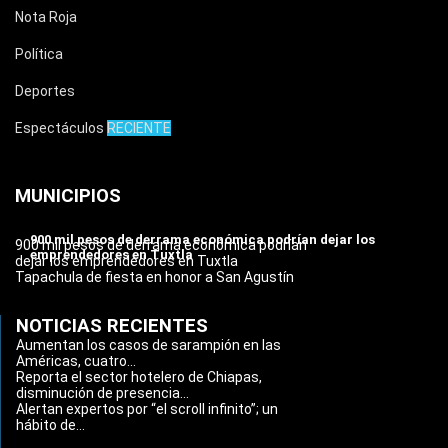
Nota Roja
Política
Deportes
Espectáculos
RECIENTE
MUNICIPIOS
900 mil pesos de derrama económica podrían dejar los
900 mil pesos de derrama económica podrían
emprendedores en Tuxtla
dejar los emprendedores en Tuxtla
Tapachula de fiesta en honor a San Agustín
NOTICIAS RECIENTES
Aumentan los casos de sarampión en las
Américas, cuatro...
Reporta el sector hotelero de Chiapas,
disminución de presencia...
Alertan expertos por “el scroll infinito”; un
hábito de...