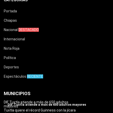
Portada
Chiapas
Nacional
DESTACADO
Internacional
Nota Roja
Política
Deportes
Espectáculos
RECIENTE
MUNICIPIOS
DIF Tuxtla atiende a más de 650 adultos
DIF Tuxtla atiende a más de 650 adultos mayores
mayores
Tuxtla quiere el récord Guinness con la jícara