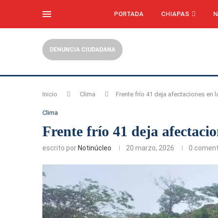
PORTADA
CHIAPAS
N
DENUNCIA CIUDADANA
Inicio
Clima
Frente frío 41 deja afectaciones en l
Clima
Frente frío 41 deja afectaci
escrito por
Notinúcleo
20 marzo, 2026
0 coment