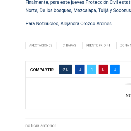
Finalmente, para este jueves Protección Civil estata
Norte, De los bosques, Mezcalapa, Tulijá y Soconu
Para Notinúcleo, Alejandra Orozco Ardines
AFECTACIONES
CHIAPAS
FRENTE FRIO 41
ZONA 
0
COMPARTIR
N
noticia anterior