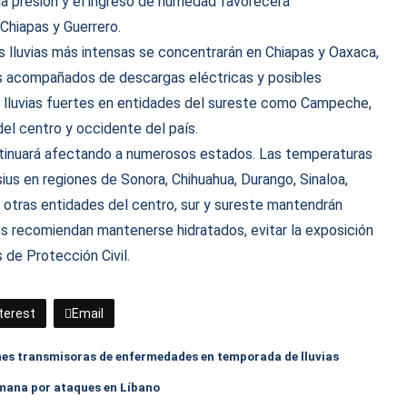
ja presión y el ingreso de humedad favorecerá
Chiapas y Guerrero.
 lluvias más intensas se concentrarán en Chiapas y Oaxaca,
os acompañados de descargas eléctricas y posibles
lluvias fuertes en entidades del sureste como Campeche,
el centro y occidente del país.
ontinuará afectando a numerosos estados. Las temperaturas
ius en regiones de Sonora, Chihuahua, Durango, Sinaloa,
e otras entidades del centro, sur y sureste mantendrán
des recomiendan mantenerse hidratados, evitar la exposición
 de Protección Civil.
terest
Email
hes transmisoras de enfermedades en temporada de lluvias
emana por ataques en Líbano