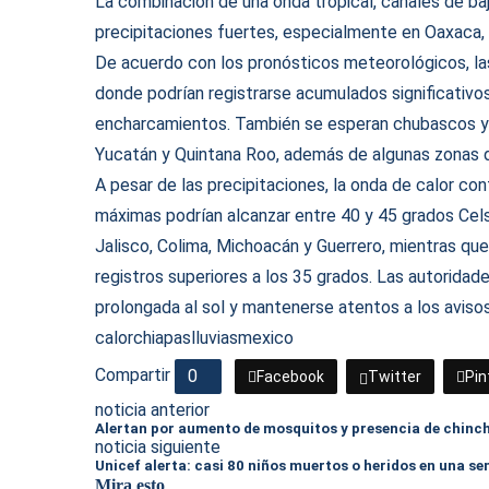
La combinación de una onda tropical, canales de ba
precipitaciones fuertes, especialmente en Oaxaca, 
De acuerdo con los pronósticos meteorológicos, las
donde podrían registrarse acumulados significativ
encharcamientos. También se esperan chubascos y 
Yucatán y Quintana Roo, además de algunas zonas d
A pesar de las precipitaciones, la onda de calor c
máximas podrían alcanzar entre 40 y 45 grados Cels
Jalisco, Colima, Michoacán y Guerrero, mientras qu
registros superiores a los 35 grados. Las autorida
prolongada al sol y mantenerse atentos a los avisos
calor
chiapas
lluvias
mexico
Compartir
0
Facebook
Twitter
Pin
noticia anterior
Alertan por aumento de mosquitos y presencia de chinc
noticia siguiente
Unicef alerta: casi 80 niños muertos o heridos en una s
Mira esto