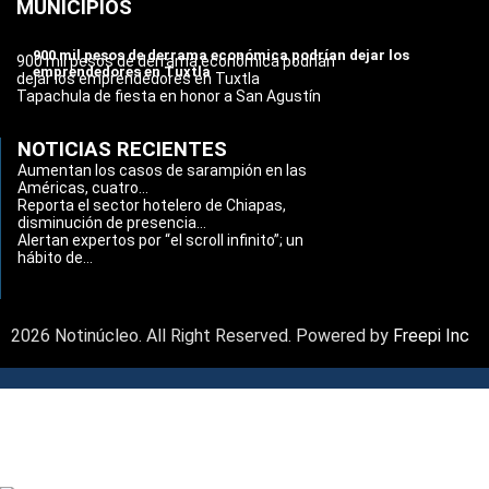
MUNICIPIOS
900 mil pesos de derrama económica podrían dejar los
900 mil pesos de derrama económica podrían
emprendedores en Tuxtla
dejar los emprendedores en Tuxtla
Tapachula de fiesta en honor a San Agustín
NOTICIAS RECIENTES
Aumentan los casos de sarampión en las
Américas, cuatro...
Reporta el sector hotelero de Chiapas,
disminución de presencia...
Alertan expertos por “el scroll infinito”; un
hábito de...
2026 Notinúcleo. All Right Reserved. Powered by
Freepi Inc