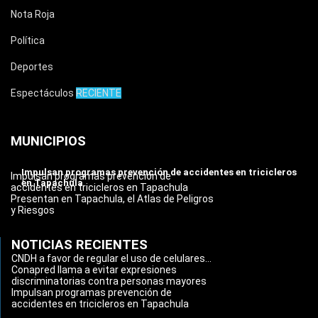
Nota Roja
Política
Deportes
Espectáculos
RECIENTE
MUNICIPIOS
Impulsan programas prevención de accidentes en tricicleros
Impulsan programas prevención de
en Tapachula
accidentes en tricicleros en Tapachula
Presentan en Tapachula, el Atlas de Peligros
y Riesgos
NOTICIAS RECIENTES
CNDH a favor de regular el uso de celulares...
Conapred llama a evitar expresiones
discriminatorias contra personas mayores
Impulsan programas prevención de
accidentes en tricicleros en Tapachula