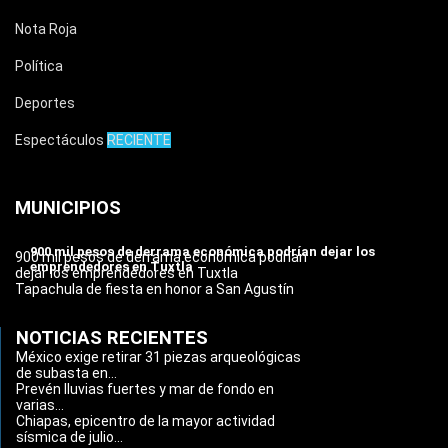
Nota Roja
Política
Deportes
Espectáculos
RECIENTE
MUNICIPIOS
900 mil pesos de derrama económica podrían dejar los
900 mil pesos de derrama económica podrían
emprendedores en Tuxtla
dejar los emprendedores en Tuxtla
Tapachula de fiesta en honor a San Agustín
NOTICIAS RECIENTES
México exige retirar 31 piezas arqueológicas
de subasta en...
Prevén lluvias fuertes y mar de fondo en
varias...
Chiapas, epicentro de la mayor actividad
sísmica de julio...