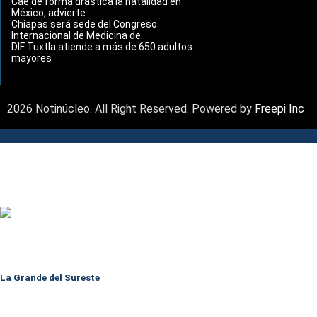
Cae de forma drástica la natalidad en
México, advierte...
Chiapas será sede del Congreso
Internacional de Medicina de...
DIF Tuxtla atiende a más de 650 adultos
mayores
2026 Notinúcleo. All Right Reserved. Powered by
Freepi Inc
La Grande del Sureste