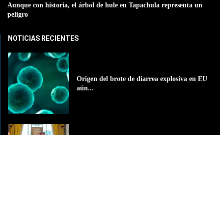
Aunque con historia, el árbol de hule en Tapachula representa un
peligro
NOTICIAS RECIENTES
Origen del brote de diarrea explosiva en EU
aún...
Arabia Saudita, Pakistán y Turquía
conforman histórica alianza de...
La Grande del Sureste
La Grande del Sureste