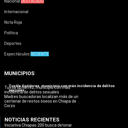
Nacional
DESTACADO
Internacional
Nota Roja
Política
Deportes
Espectáculos
RECIENTE
MUNICIPIOS
Tuxtla Gutiérrez, municipio con más incidencia de delitos
Tuxtla Gutiérrez, municipio con más
sexuales
incidencia de delitos sexuales
Madres buscadoras localizan más de un
centenar de restos óseos en Chiapa de
Corzo
NOTICIAS RECIENTES
Iniciativa Chiapas 200 busca detonar