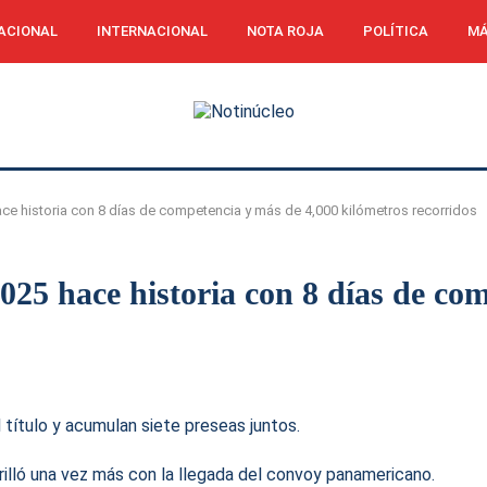
ACIONAL
INTERNACIONAL
NOTA ROJA
POLÍTICA
MÁ
ce historia con 8 días de competencia y más de 4,000 kilómetros recorridos
25 hace historia con 8 días de com
título y acumulan siete preseas juntos.
illó una vez más con la llegada del convoy panamericano.