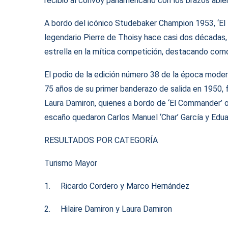
recibió al convoy panamericano con los brazos abier
A bordo del icónico Studebaker Champion 1953, ‘El M
legendario Pierre de Thoisy hace casi dos décadas
estrella en la mítica competición, destacando como
El podio de la edición número 38 de la época mod
75 años de su primer banderazo de salida en 1950, f
Laura Damiron, quienes a bordo de ‘El Commander’ o
escaño quedaron Carlos Manuel ‘Char’ García y Edu
RESULTADOS POR CATEGORÍA
Turismo Mayor
1. Ricardo Cordero y Marco Hernández
2. Hilaire Damiron y Laura Damiron