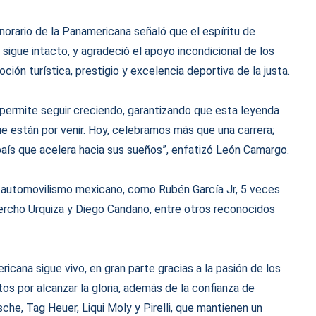
orario de la Panamericana señaló que el espíritu de
0 sigue intacto, y agradeció el apoyo incondicional de los
ión turística, prestigio y excelencia deportiva de la justa.
s permite seguir creciendo, garantizando que esta leyenda
que están por venir. Hoy, celebramos más que una carrera;
n país que acelera hacia sus sueños”, enfatizó León Camargo.
l automovilismo mexicano, como Rubén García Jr, 5 veces
ho Urquiza y Diego Candano, entre otros reconocidos
ricana sigue vivo, en gran parte gracias a la pasión de los
os por alcanzar la gloria, además de la confianza de
che, Tag Heuer, Liqui Moly y Pirelli, que mantienen un