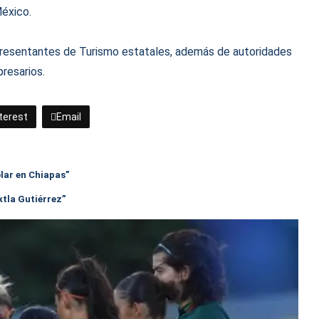
México.
epresentantes de Turismo estatales, además de autoridades
presarios.
terest
Email
olar en Chiapas”
xtla Gutiérrez”