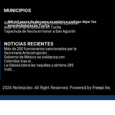
MUNICIPIOS
900 mil pesos de derrama económica podrían dejar los
900 mil pesos de derrama económica podrían
emprendedores en Tuxtla
dejar los emprendedores en Tuxtla
Tapachula de fiesta en honor a San Agustín
NOTICIAS RECIENTES
Más de 200 funcionarios sancionados por la
Secretaría Anticorrupción...
Gobierno de México se solidariza con
Colombia tras el...
La Odisea lidera las taquillas y obtiene 289
mdd...
2026 Notinúcleo. All Right Reserved. Powered by
Freepi Inc