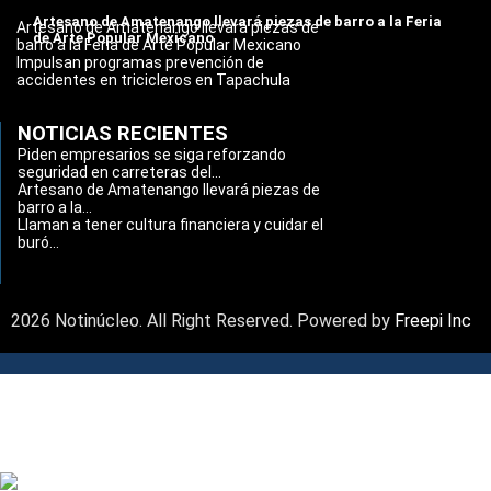
Artesano de Amatenango llevará piezas de barro a la Feria
Artesano de Amatenango llevará piezas de
de Arte Popular Mexicano
barro a la Feria de Arte Popular Mexicano
Impulsan programas prevención de
accidentes en tricicleros en Tapachula
NOTICIAS RECIENTES
Piden empresarios se siga reforzando
seguridad en carreteras del...
Artesano de Amatenango llevará piezas de
barro a la...
Llaman a tener cultura financiera y cuidar el
buró...
2026 Notinúcleo. All Right Reserved. Powered by
Freepi Inc