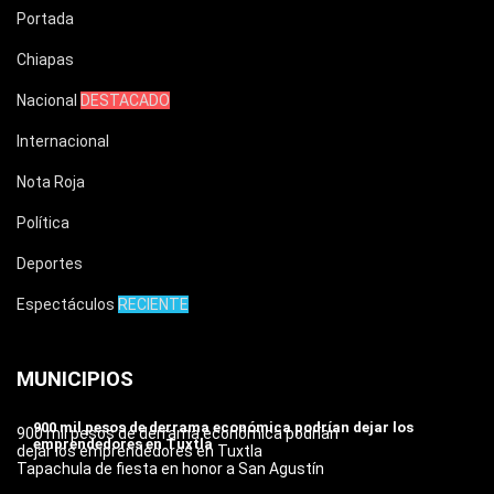
Portada
Chiapas
Nacional
DESTACADO
Internacional
Nota Roja
Política
Deportes
Espectáculos
RECIENTE
MUNICIPIOS
900 mil pesos de derrama económica podrían dejar los
900 mil pesos de derrama económica podrían
emprendedores en Tuxtla
dejar los emprendedores en Tuxtla
Tapachula de fiesta en honor a San Agustín