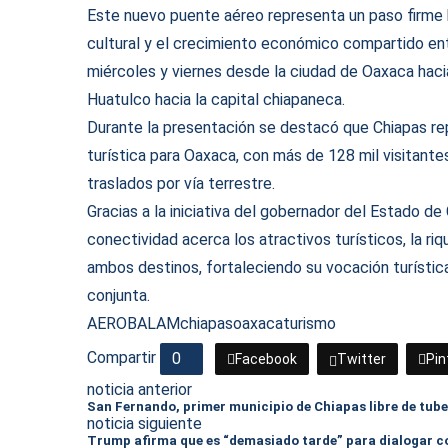
Este nuevo puente aéreo representa un paso firme ha
cultural y el crecimiento económico compartido ent
miércoles y viernes desde la ciudad de Oaxaca haci
Huatulco hacia la capital chiapaneca.
Durante la presentación se destacó que Chiapas re
turística para Oaxaca, con más de 128 mil visitante
traslados por vía terrestre.
Gracias a la iniciativa del gobernador del Estado d
conectividad acerca los atractivos turísticos, la ri
ambos destinos, fortaleciendo su vocación turístic
conjunta.
AEROBALAM
chiapas
oaxaca
turismo
Compartir
0
Facebook
Twitter
Pin
noticia anterior
San Fernando, primer municipio de Chiapas libre de tube
noticia siguiente
Trump afirma que es “demasiado tarde” para dialogar c