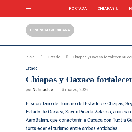
PORTADA
CHIAPAS
N
DENUNCIA CIUDADANA
Inicio
Estado
Chiapas y Oaxaca fortalecen su co
Estado
Chiapas y Oaxaca fortalece
por
Notinúcleo
3 marzo, 2026
El secretario de Turismo del Estado de Chiapas, Se
Estado de Oaxaca, Saymi Pineda Velasco, anunciaro
AeroBalam, que conectarán a Oaxaca con Tuxtla Gut
fortalecer el turismo entre ambas entidades.