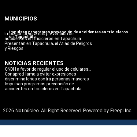
MUNICIPIOS
Impulsan programas prevención de accidentes en tricicleros
Impulsan programas prevención de
en Tapachula
accidentes en tricicleros en Tapachula
Presentan en Tapachula, el Atlas de Peligros
y Riesgos
NOTICIAS RECIENTES
CNDH a favor de regular el uso de celulares...
Conapred llama a evitar expresiones
discriminatorias contra personas mayores
Impulsan programas prevención de
accidentes en tricicleros en Tapachula
2026 Notinúcleo. All Right Reserved. Powered by
Freepi Inc