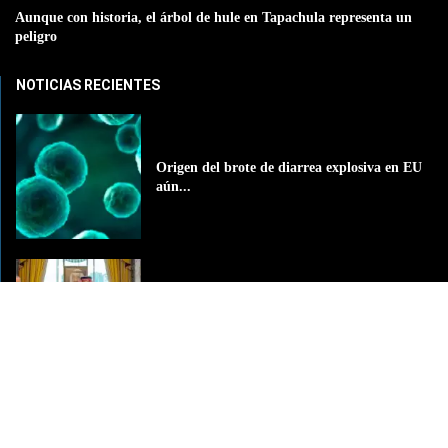
Aunque con historia, el árbol de hule en Tapachula representa un
peligro
NOTICIAS RECIENTES
Origen del brote de diarrea explosiva en EU
aún...
Arabia Saudita, Pakistán y Turquía
conforman histórica alianza de...
La Grande del Sureste
La Grande del Sureste