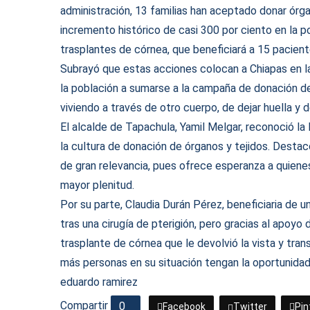
administración, 13 familias han aceptado donar órgan
incremento histórico de casi 300 por ciento en la p
trasplantes de córnea, que beneficiará a 15 pacient
Subrayó que estas acciones colocan a Chiapas en la r
la población a sumarse a la campaña de donación de
viviendo a través de otro cuerpo, de dejar huella y d
El alcalde de Tapachula, Yamil Melgar, reconoció la
la cultura de donación de órganos y tejidos. Desta
de gran relevancia, pues ofrece esperanza a quiene
mayor plenitud.
Por su parte, Claudia Durán Pérez, beneficiaria de un
tras una cirugía de pterigión, pero gracias al apo
trasplante de córnea que le devolvió la vista y tr
más personas en su situación tengan la oportunidad 
eduardo ramirez
Compartir
0
Facebook
Twitter
Pin