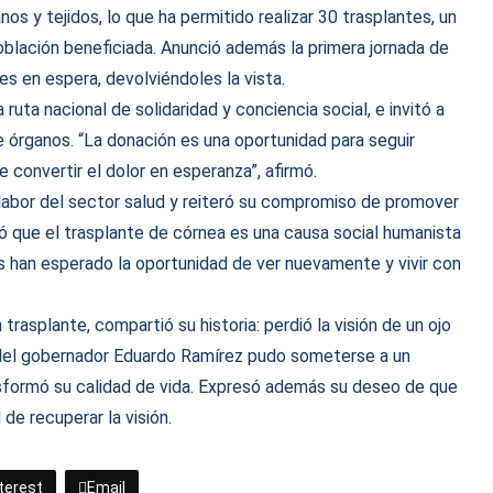
os y tejidos, lo que ha permitido realizar 30 trasplantes, un
oblación beneficiada. Anunció además la primera jornada de
es en espera, devolviéndoles la vista.
uta nacional de solidaridad y conciencia social, e invitó a
 órganos. “La donación es una oportunidad para seguir
e convertir el dolor en esperanza”, afirmó.
 labor del sector salud y reiteró su compromiso de promover
có que el trasplante de córnea es una causa social humanista
s han esperado la oportunidad de ver nuevamente y vivir con
 trasplante, compartió su historia: perdió la visión de un ojo
yo del gobernador Eduardo Ramírez pudo someterse a un
ansformó su calidad de vida. Expresó además su deseo de que
de recuperar la visión.
terest
Email