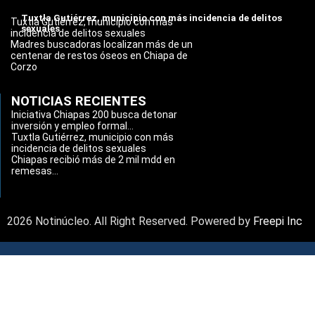
Tuxtla Gutiérrez, municipio con más incidencia de delitos
Tuxtla Gutiérrez, municipio con más
sexuales
incidencia de delitos sexuales
Madres buscadoras localizan más de un
centenar de restos óseos en Chiapa de
Corzo
NOTICIAS RECIENTES
Iniciativa Chiapas 200 busca detonar
inversión y empleo formal...
Tuxtla Gutiérrez, municipio con más
incidencia de delitos sexuales
Chiapas recibió más de 2 mil mdd en
remesas...
2026 Notinúcleo. All Right Reserved. Powered by
Freepi Inc