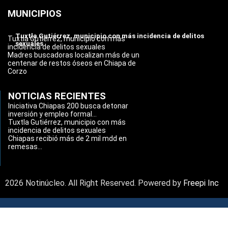
MUNICIPIOS
Tuxtla Gutiérrez, municipio con más incidencia de delitos
Tuxtla Gutiérrez, municipio con más
sexuales
incidencia de delitos sexuales
Madres buscadoras localizan más de un
centenar de restos óseos en Chiapa de
Corzo
NOTICIAS RECIENTES
Iniciativa Chiapas 200 busca detonar
inversión y empleo formal...
Tuxtla Gutiérrez, municipio con más
incidencia de delitos sexuales
Chiapas recibió más de 2 mil mdd en
remesas...
2026 Notinúcleo. All Right Reserved. Powered by
Freepi Inc