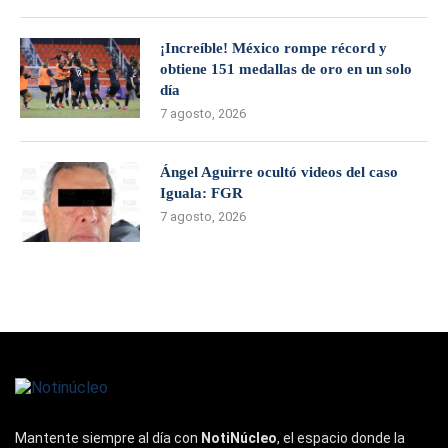
¡Increíble! México rompe récord y
obtiene 151 medallas de oro en un solo
día
7 agosto, 2026
Ángel Aguirre ocultó videos del caso
Iguala: FGR
7 agosto, 2026
Mantente siempre al día con
NotiNúcleo
, el espacio donde la