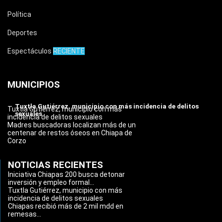
Política
Deportes
Espectáculos
RECIENTE
MUNICIPIOS
Tuxtla Gutiérrez, municipio con más incidencia de delitos
Tuxtla Gutiérrez, municipio con más
sexuales
incidencia de delitos sexuales
Madres buscadoras localizan más de un
centenar de restos óseos en Chiapa de
Corzo
NOTICIAS RECIENTES
Iniciativa Chiapas 200 busca detonar
inversión y empleo formal...
Tuxtla Gutiérrez, municipio con más
incidencia de delitos sexuales
Chiapas recibió más de 2 mil mdd en
remesas...