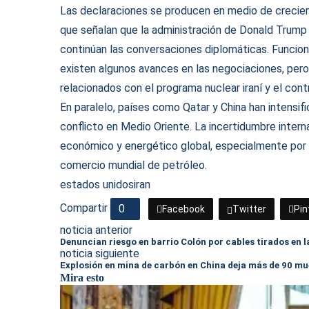
Las declaraciones se producen en medio de crecie
que señalan que la administración de Donald Trump e
continúan las conversaciones diplomáticas. Funci
existen algunos avances en las negociaciones, per
relacionados con el programa nuclear iraní y el con
En paralelo, países como Qatar y China han intensif
conflicto en Medio Oriente. La incertidumbre inter
económico y energético global, especialmente por l
comercio mundial de petróleo.
estados unidos
iran
Compartir
0
Facebook
Twitter
Pin
noticia anterior
Denuncian riesgo en barrio Colón por cables tirados en la
noticia siguiente
Explosión en mina de carbón en China deja más de 90 mu
Mira esto