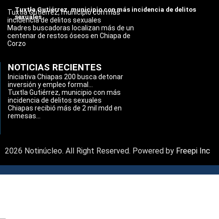
Tuxtla Gutiérrez, municipio con más incidencia de delitos
Tuxtla Gutiérrez, municipio con más
sexuales
incidencia de delitos sexuales
Madres buscadoras localizan más de un
centenar de restos óseos en Chiapa de
Corzo
NOTICIAS RECIENTES
Iniciativa Chiapas 200 busca detonar
inversión y empleo formal...
Tuxtla Gutiérrez, municipio con más
incidencia de delitos sexuales
Chiapas recibió más de 2 mil mdd en
remesas...
2026 Notinúcleo. All Right Reserved. Powered by
Freepi Inc