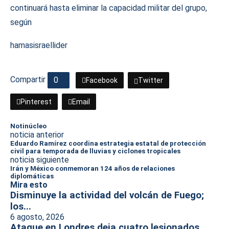
continuará hasta eliminar la capacidad militar del grupo,
según
hamas
israel
lider
Compartir
0
Facebook
Twitter
Pinterest
Email
Notinúcleo
noticia anterior
Eduardo Ramírez coordina estrategia estatal de protección
civil para temporada de lluvias y ciclones tropicales
noticia siguiente
Irán y México conmemoran 124 años de relaciones
diplomáticas
Mira esto
Disminuye la actividad del volcán de Fuego;
los...
6 agosto, 2026
Ataque en Londres deja cuatro lesionados