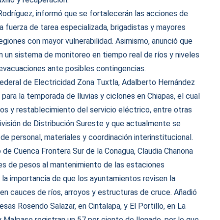
 Rodríguez, informó que se fortalecerán las acciones de
 fuerza de tarea especializada, brigadistas y mayores
regiones con mayor vulnerabilidad. Asimismo, anunció que
n un sistema de monitoreo en tiempo real de ríos y niveles
ar evacuaciones ante posibles contingencias.
Federal de Electricidad Zona Tuxtla, Adalberto Hernández
 para la temporada de lluvias y ciclones en Chiapas, el cual
s y restablecimiento del servicio eléctrico, entre otras
ivisión de Distribución Sureste y que actualmente se
e personal, materiales y coordinación interinstitucional.
o de Cuenca Frontera Sur de la Conagua, Claudia Chanona
nes de pesos al mantenimiento de las estaciones
ó la importancia de que los ayuntamientos revisen la
 en cauces de ríos, arroyos y estructuras de cruce. Añadió
sas Rosendo Salazar, en Cintalapa, y El Portillo, en La
Malpaso registran un 57 por ciento de llenado, por lo que