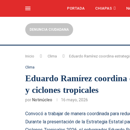
PORTADA
CHIAPAS
N
DENUNCIA CIUDADANA
Inicio
Clima
Eduardo Ramírez coordina estrategia 
Clima
Eduardo Ramírez coordina es
y ciclones tropicales
por
Notinúcleo
16 mayo, 2026
Convocó a trabajar de manera coordinada para reduci
Durante la presentación de la Estrategia Estatal p
Ciclones Tropicales 2026, el gobernador Eduardo Ra