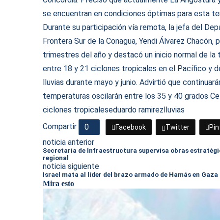
se encuentran en condiciones óptimas para esta t
Durante su participación vía remota, la jefa del 
Frontera Sur de la Conagua, Yendi Álvarez Chacón, 
trimestres del año y destacó un inicio normal de la
entre 18 y 21 ciclones tropicales en el Pacífico y 
lluvias durante mayo y junio. Advirtió que continuar
temperaturas oscilarán entre los 35 y 40 grados Cel
ciclones tropicales
eduardo ramirez
lluvias
Compartir
0
Facebook
Twitter
Pin
noticia anterior
Secretaría de Infraestructura supervisa obras estratégi
regional
noticia siguiente
Israel mata al líder del brazo armado de Hamás en Gaza
Mira esto