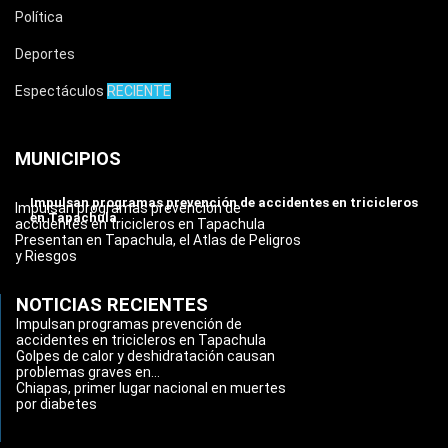
Política
Deportes
Espectáculos
RECIENTE
MUNICIPIOS
Impulsan programas prevención de accidentes en tricicleros
Impulsan programas prevención de
en Tapachula
accidentes en tricicleros en Tapachula
Presentan en Tapachula, el Atlas de Peligros
y Riesgos
NOTICIAS RECIENTES
Impulsan programas prevención de
accidentes en tricicleros en Tapachula
Golpes de calor y deshidratación causan
problemas graves en...
Chiapas, primer lugar nacional en muertes
por diabetes