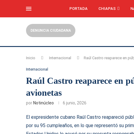
PORTADA
CHIAPAS
N
DENUNCIA CIUDADANA
Inicio
Internacional
Raúl Castro reaparece en púb
Internacional
Raúl Castro reaparece en pú
avionetas
por
Notinúcleo
6 junio, 2026
El expresidente cubano Raúl Castro reapareció pú
por su 95 cumpleaños, en lo que representó su pri
Estados Unidos lo acusó por su presunta responsabil