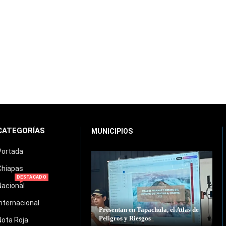
CATEGORÍAS
MUNICIPIOS
Portada
Chiapas
DESTACADO
Nacional
Internacional
Presentan en Tapachula, el Atlas de
Peligros y Riesgos
Nota Roja