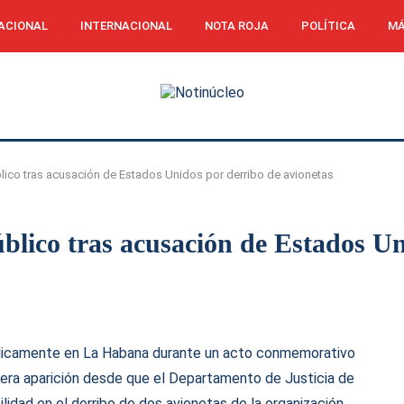
ACIONAL
INTERNACIONAL
NOTA ROJA
POLÍTICA
MÁ
lico tras acusación de Estados Unidos por derribo de avionetas
blico tras acusación de Estados Un
blicamente en La Habana durante un acto conmemorativo
mera aparición desde que el Departamento de Justicia de
idad en el derribo de dos avionetas de la organización