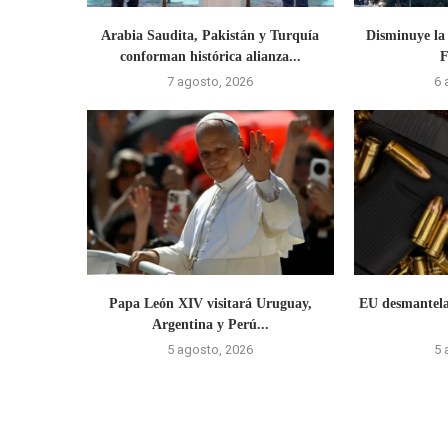
Arabia Saudita, Pakistán y Turquía
Disminuye la 
conforman histórica alianza...
F
7 agosto, 2026
6 
Papa León XIV visitará Uruguay,
EU desmantela
Argentina y Perú...
5 agosto, 2026
5 