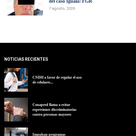
del caso Iguala: FGR
7 agosto, 2026
NOTICIAS RECIENTES
CNDH a favor de regular el uso
de celulares...
Conapred llama a evitar
expresiones discriminatorias
contra personas mayores
Impulsan programas