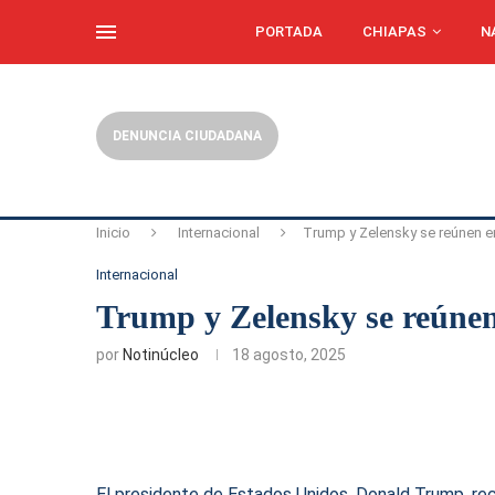
PORTADA
CHIAPAS
N
DENUNCIA CIUDADANA
Inicio
Internacional
Trump y Zelensky se reúnen e
Internacional
Trump y Zelensky se reúnen
por
Notinúcleo
18 agosto, 2025
El presidente de Estados Unidos, Donald Trump, reci