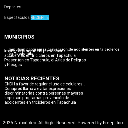
Deportes
Espectáculos
RECIENTE
MUNICIPIOS
Impulsan programas prevención de accidentes en tricicleros
Impulsan programas prevención de
en Tapachula
accidentes en tricicleros en Tapachula
Presentan en Tapachula, el Atlas de Peligros
y Riesgos
NOTICIAS RECIENTES
CNDH a favor de regular el uso de celulares...
Conapred llama a evitar expresiones
discriminatorias contra personas mayores
Impulsan programas prevención de
accidentes en tricicleros en Tapachula
2026 Notinúcleo. All Right Reserved. Powered by
Freepi Inc