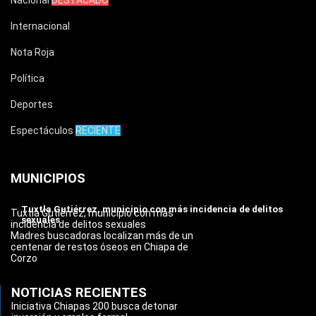
Nacional
DESTACADO
Internacional
Nota Roja
Política
Deportes
Espectáculos
RECIENTE
MUNICIPIOS
Tuxtla Gutiérrez, municipio con más incidencia de delitos
Tuxtla Gutiérrez, municipio con más
sexuales
incidencia de delitos sexuales
Madres buscadoras localizan más de un
centenar de restos óseos en Chiapa de
Corzo
NOTICIAS RECIENTES
Iniciativa Chiapas 200 busca detonar